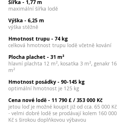
Šířka -
1,77 m
maximální šířka lodě
Výška -
6
,
25
m
výška stěžně
Hmotnost trupu -
74 kg
celková hmotnost trupu lodě včetně kování
Plocha plachet -
31 m²
hlavní plachta 12 m², kosatka 3 m², genakr 16
m²
Hmotnost posádky -
90-145 kg
optimální hmotnost je 125 kg
Cena nové lodě -
11 790 £ / 353 000 Kč
jetou loď je možné koupit již od cca. 65 000 Kč
- velmi dobré lodě se prodávají kolem 160 000
Kč s širokou doplňkovou výbavou